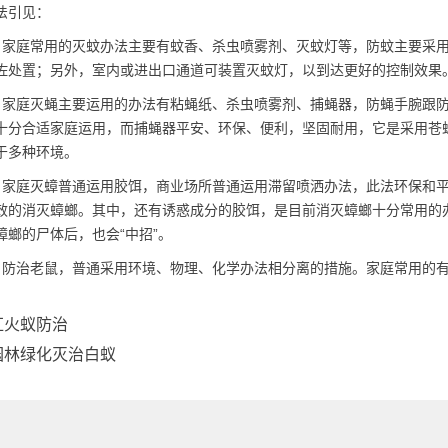
法引见：
：家庭常用的灭蚊办法主要有蚊香、杀虫喷雾剂、灭蚊灯等，防蚊主要采
佐处置；另外，室内或进出口通道可装置灭蚊灯，以到达更好的控制效果
：家庭灭蝇主要运用的办法有粘蝇纸、杀虫喷雾剂、捕蝇器，防蝇手腕跟
十分合适家庭运用，而捕蝇器平安、环保、便利，坚固耐用，它是采用苍
于多种环境。
：家庭灭蟑普通运用胶饵，商业场所普通运用滞留喷洒办法，此法环保和
效的消灭蟑螂。其中，还有诱惑成分的胶饵，是目前消灭蟑螂十分常用的
蟑螂的尸体后，也会“中招”。
：防治老鼠，普通采用环境、物理、化学办法相分离的措施。家庭常用的
红火蚁防治
园林绿化灭治白蚁