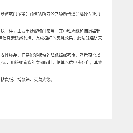
用纱窗或门帘等；商业场所或公共场所普通会选择专业消
。
防蚊一样，主要用纱窗和门帘等；其中粘蝇纸和捕蝇器都
蝇信息素诱惑苍蝇，完成极好的灭蝇效果，此法既经济又
平安性较差，但是能够很快的降低蟑螂密度，然后配合以
办法，用蟑螂喜欢的食物配制，使其吃后中毒死亡，其他
有粘鼠纸、捕鼠笼、灭鼠夹等。