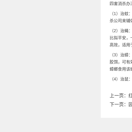
四害消杀办
（1）治蚊
杀公司来辅
（2）治蝇
比拟平安，
高效，适用
（3）治蟑
胶饵，可有
蟑螂食用该
（4）治鼠
上一页：
下一页：